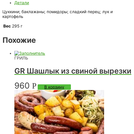
Детали
Цуккини; баклажаны; помидоры; сладкий перец; лук и
картофель
Вес
295 г
Похожие
ГРИЛЬ
GR Шашлык из свиной вырезки
960
Р
В корзину